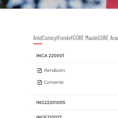
Anid
Conicyt
Fondef
GORE Maule
GORE Ara
INCA 220001
Rendición
Convenio
ING22201005
INGE210017