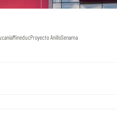
ucanía
Mineduc
Proyecto Anillo
Senama