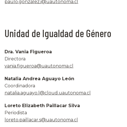
paulo.gonzalez.i@uautonoma.cl
Unidad de Igualdad de Género
Dra. Vania Figueroa
Directora
vania.figueroa@uautonoma.cl
Natalia Andrea Aguayo León
Coordinadora
natalia.aguayo.l@cloud.uautonoma.cl
Loreto Elizabeth Paillacar Silva
Periodista
loreto.paillacar.s@uautonoma.cl