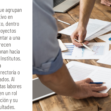
ue agrupan
tivo en
o, dentro
royectos
ntar a una
arecen
onan hacia
nstitutos.
a
rectoría o
ados. Al
tas labores
en un rol
ción y su
ultades.