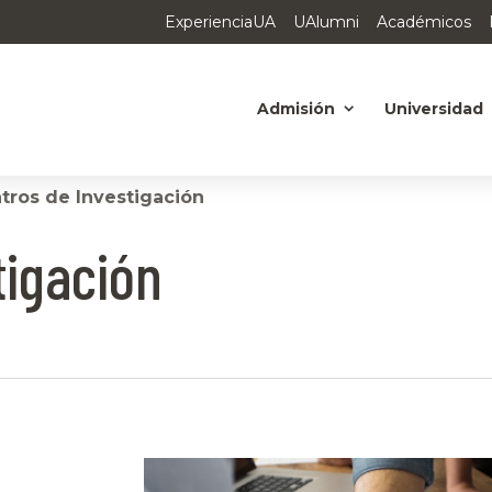
ExperienciaUA
UAlumni
Académicos
Admisión
Universidad
tros de Investigación
tigación