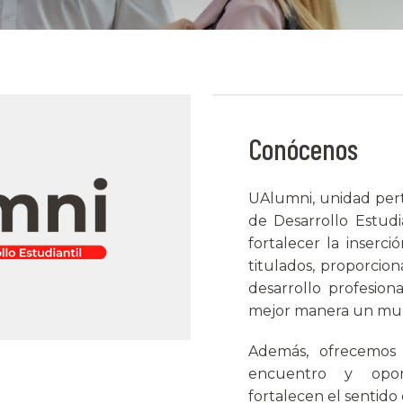
Conócenos
UAlumni, unidad pert
de Desarrollo Estud
fortalecer la inserci
titulados, proporci
desarrollo profesion
mejor manera un mun
Además, ofrecemos b
encuentro y opor
fortalecen el sentido