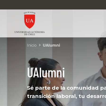
Inicio
UAlumni
UAlumni
Sé parte de la comunidad p
transición laboral, tu desarr