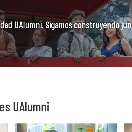
idad UAlumni. Sigamos construyendo jun
des UAlumni