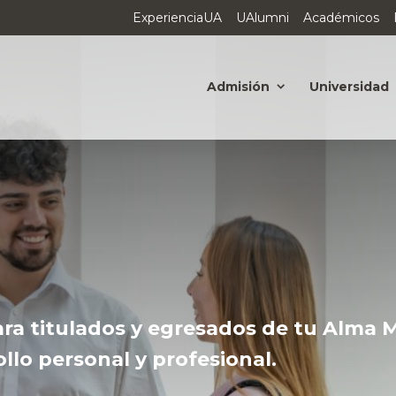
ExperienciaUA
UAlumni
Académicos
Admisión
Universidad
ara titulados y egresados de tu Alma
ollo personal y profesional.