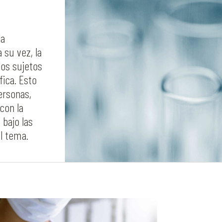
la
 su vez, la
los sujetos
fica. Esto
personas,
con la
 bajo las
l tema.