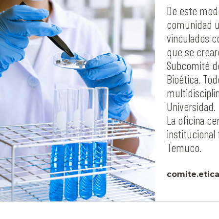
De este modo 
comunidad un
vinculados co
que se crearo
Subcomité de
Bioética. Tod
multidiscipli
Universidad.
La oficina ce
institucional
Temuco.
comite.etic