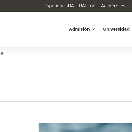
ExperienciaUA
UAlumni
Académicos
Admisión
Universidad
ca