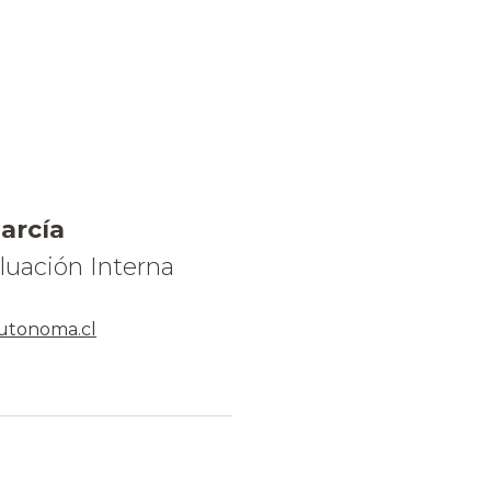
García
luación Interna
autonoma.cl