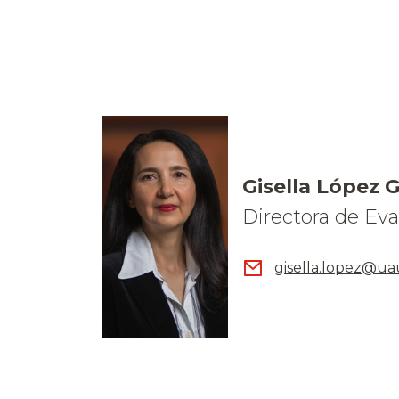
Gisella López 
Directora de Eva
gisella.lopez@u