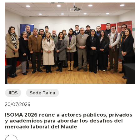
IIDS
Sede Talca
0
20/07/2026
A
ISOMA 2026 reúne a actores públicos, privados
p
y académicos para abordar los desafíos del
m
mercado laboral del Maule