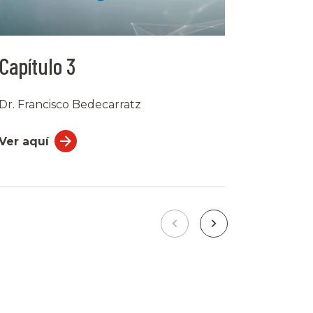
Capítulo 3
Capítu
Dr. Francisco Bedecarratz
Dra. Isab
López
Ver aquí
Ver aquí