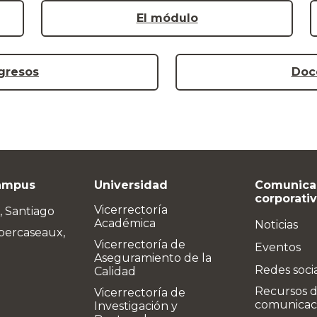
El módulo
gresos
Doce
ampus
Universidad
Comunica
corporati
Vicerrectoría
, Santiago
Académica
Noticias
bercaseaux,
Vicerrectoría de
Eventos
Aseguramiento de la
Redes soci
Calidad
Recursos 
Vicerrectoría de
comunicac
Investigación y