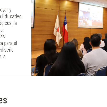
oyar y
o Educativo
gicos, la
 a
las
a para el
ediseño
 la
es