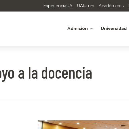
ExperienciaUA
UAlumni
Académicos
Admisión
Universidad
oyo a la docencia