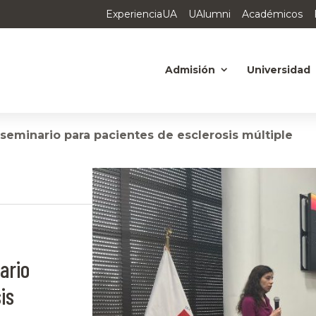
ExperienciaUA
UAlumni
Académicos
Admisión
Universidad
seminario para pacientes de esclerosis múltiple
ario
is