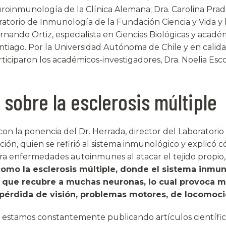
oinmunología de la Clínica Alemana; Dra. Carolina Prado
ratorio de Inmunología de la Fundación Ciencia y Vida y 
ernando Ortiz, especialista en Ciencias Biológicas y acadé
ntiago. Por la Universidad Autónoma de Chile y en calid
ticiparon los académicos-investigadores, Dra. Noelia Esc
 sobre la esclerosis múltiple
ó con la ponencia del Dr. Herrada, director del Laboratori
ación, quien se refirió al sistema inmunológico y explicó
ra enfermedades autoinmunes al atacar el tejido propio
omo la esclerosis múltiple, donde el sistema inmun
 que recubre a muchas neuronas, lo cual provoca m
pérdida de visión, problemas motores, de locomoció
 estamos constantemente publicando artículos científic