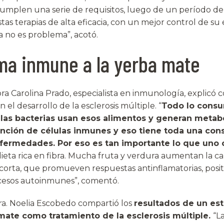
mplen una serie de requisitos, luego de un período de 
tas terapias de alta eficacia, con un mejor control de s
a no es problema”, acotó.
ma inmune a la yerba mate
ra Carolina Prado, especialista en inmunología, explicó c
n el desarrollo de la esclerosis múltiple. “
Todo lo consu
y las bacterias usan esos alimentos y generan metab
unción de células inmunes y eso tiene toda una con
nfermedades. Por eso es tan importante lo que uno
eta rica en fibra. Mucha fruta y verdura aumentan la ca
corta, que promueven respuestas antinflamatorias, positi
ocesos autoinmunes”, comentó.
Dra. Noelia Escobedo compartió los
resultados de un est
mate como tratamiento de la esclerosis múltiple.
“L