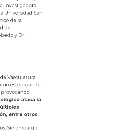
, investigadora
la Universidad San
mico de la
ad de
obedo y Dr.
o de Vasculatura
 cómo éste, cuando
, provocando
ológico ataca la
últiples
n, entre otros.
os. Sin embargo,