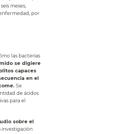
seis meses,
u enfermedad, por
ómo las bacterias
mido se digiere
olitos capaces
secuencia en el
 come.
Se
ntidad de ácidos
vas para el
udio sobre el
a investigación