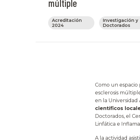
múltiple
Acreditación
Investigación y
2024
Doctorados
Como un espacio pa
esclerosis múltipl
en la Universidad
científicos local
Doctorados, el Ce
Linfática e Inflam
A la actividad asis