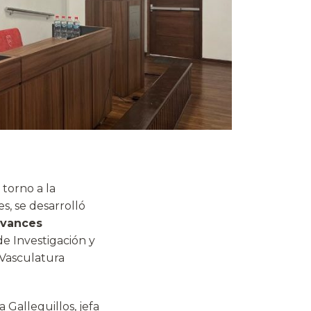
torno a la
s, se desarrolló
 avances
de Investigación y
 Vasculatura
a Galleguillos, jefa