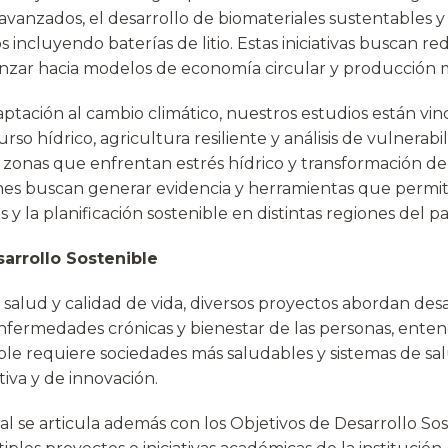
avanzados, el desarrollo de biomateriales sustentables y 
 incluyendo baterías de litio. Estas iniciativas buscan re
nzar hacia modelos de economía circular y producción m
ptación al cambio climático, nuestros estudios están vin
rso hídrico, agricultura resiliente y análisis de vulnerabili
zonas que enfrentan estrés hídrico y transformación de
ones buscan generar evidencia y herramientas que permit
 y la planificación sostenible en distintas regiones del pa
arrollo Sostenible
 salud y calidad de vida, diversos proyectos abordan desa
nfermedades crónicas y bienestar de las personas, ente
ible requiere sociedades más saludables y sistemas de s
iva y de innovación.
al se articula además con los Objetivos de Desarrollo So