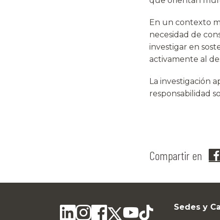
que orientan múlti
En un contexto mar
necesidad de cons
investigar en sost
activamente al de
La investigación a
responsabilidad so
Compartir en
Sedes y C