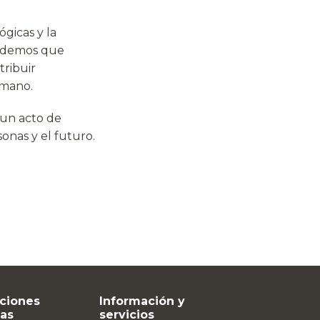
ógicas y la
endemos que
tribuir
umano.
o un acto de
sonas y el futuro.
ciones
Información y
vas
servicios