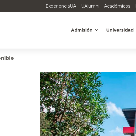
ExperienciaUA
UAlumni
Académicos
Admisión
Universidad
nible