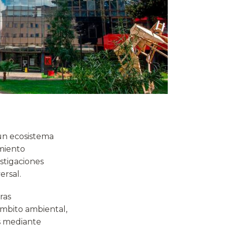
un ecosistema
imiento
stigaciones
ersal.
ras
ámbito ambiental,
s mediante