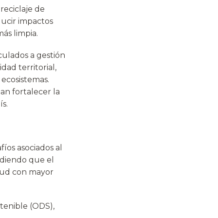
reciclaje de
ducir impactos
ás limpia.
culados a gestión
dad territorial,
 ecosistemas.
an fortalecer la
ís.
fíos asociados al
ndiendo que el
alud con mayor
stenible (ODS),