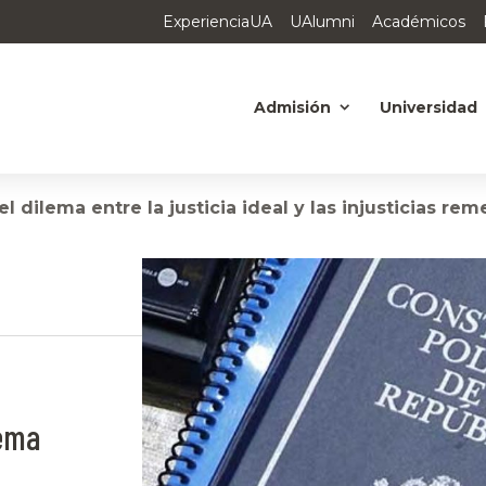
ExperienciaUA
UAlumni
Académicos
Admisión
Universidad
l dilema entre la justicia ideal y las injusticias re
lema