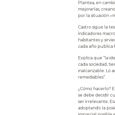
Plantea, en cambio,
mejorarlas, crean
por la situación «
Castro sigue la t
indicadores macro
habitantes y sirv
cada año publica 
Explica que “la id
cada sociedad, tie
inalcanzable. Lo 
remediables”.
¿Cómo hacerlo? En 
se debe decidir cu
ser irrelevante. E
adoptando la posic
imparcial posible 