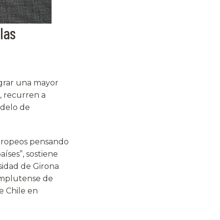
 las
ograr una mayor
, recurren a
odelo de
europeos pensando
íses”, sostiene
sidad de Girona
omplutense de
e Chile en