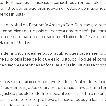
 identificar las “injusticias reconocibles y remediables”, 
do instituciones que promuevan un estado de mayor justi
menos injusta».
esis del Nobel de Economía Amartya Sen. Sus trabajos re
económicos de un país no necesariamente reflejan cóm
ieron de base para la elaboración del Índice de Desarrol
Naciones Unidas.
ea de la justicia ideal es poco factible, pues cada miembro
ne su propia idea de lo que es lo justo, por lo que el con
adecuado es entonces enfocarse en las injusticias recono
base a un juicio comparativo. Es decir, “entre dos situaci
ál es menos injusta, no sirviendo de nada invocar una ter
sa justicia posible se define mediante un escrutinio razon
ión de un tercero, que lleva a las sociedades y a los indi
en la deliberación pública”.