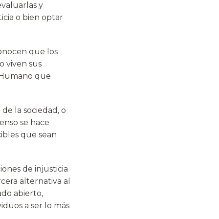
evaluarlas y
cia o bien optar
conocen que los
o viven sus
lo Humano que
 de la sociedad, o
senso se hace
cibles que sean
ones de injusticia
cera alternativa al
ado abierto,
viduos a ser lo más