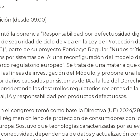
s.
ición (desde 09:00)
entó la ponencia “Responsabilidad por defectuosidad digi
r de seguridad de ciclo de vida en la Ley de Protección 
”, parte de su proyecto Fondecyt Regular “Nudos críti
s por sistemas de IA: una reconfiguración del modelo d
 marco regulatorio europeo”. Se trata de una materia que 
las líneas de investigación del Módulo, y propone una le
or daños causados por sistemas de IA a la luz del Derec
onsiderando los desarrollos regulatorios recientes de l
al, IA y responsabilidad por productos defectuosos.
n el congreso tomó como base la Directiva (UE) 2024/2
el régimen chileno de protección de consumidores con l
opa. Sostuvo que tecnologías caracterizadas por su ev
conectividad, dependencia de datos y actualización co