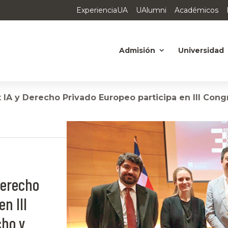
ExperienciaUA
UAlumni
Académicos
Admisión
Universidad
IA y Derecho Privado Europeo participa en III Con
Derecho
n III
cho y