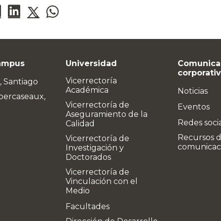
ampus
Universidad
Comunica
corporati
Vicerrectoría
, Santiago
Académica
Noticias
bercaseaux,
Vicerrectoría de
Eventos
Aseguramiento de la
Redes soci
Calidad
Recursos 
Vicerrectoría de
comunicac
Investigación y
Doctorados
Vicerrectoría de
Vinculación con el
Medio
Facultades