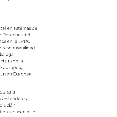
tal en sistemas de
de Derechos del
cos en la LPDC
e responsabilidad
dialoga
ctura de la
ho europeo,
a Unión Europea
853 para
os estándares
olución
ntinua, hacen que