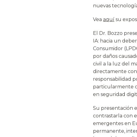
nuevas tecnología
Vea
aquí
su expos
El Dr. Bozzo pres
IA: hacia un debe
Consumidor (LPDC)
por daños causado
civil a la luz del
directamente con 
responsabilidad p
particularmente c
en seguridad digit
Su presentación e
contrastarla con 
emergentes en Eur
permanente, inter