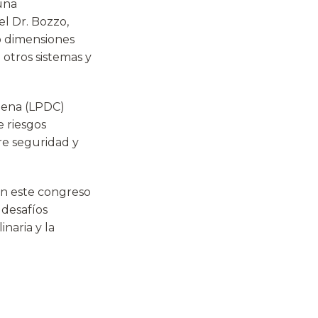
una
el Dr. Bozzo,
o dimensiones
 otros sistemas y
lena (LPDC)
e riesgos
re seguridad y
en este congreso
 desafíos
inaria y la