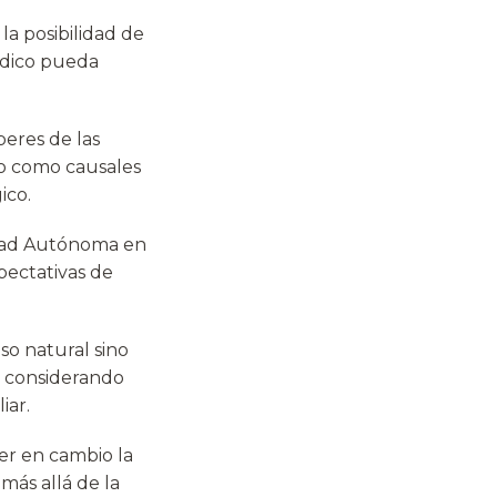
a posibilidad de
édico pueda
beres de las
do como causales
ico.
dad Autónoma en
pectativas de
so natural sino
 , considerando
iar.
ver en cambio la
más allá de la