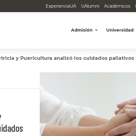
ExperienciaUA
UAlumni
Académicos
Admisión
Universidad
icia y Puericultura analizó los cuidados paliativos
y
uidados