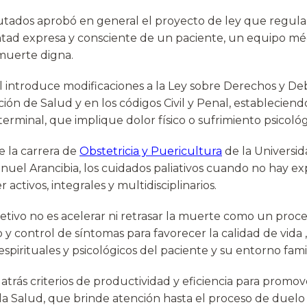
tados aprobó en general el proyecto de ley que regula l
ntad expresa y consciente de un paciente, un equipo m
 muerte digna.
gal introduce modificaciones a la Ley sobre Derechos y De
ión de Salud y en los códigos Civil y Penal, establecien
rminal, que implique dolor físico o sufrimiento psicológ
e la carrera de
Obstetricia y Puericultura
de la Universi
nuel Arancibia, los cuidados paliativos cuando no hay ex
activos, integrales y multidisciplinarios.
etivo no es acelerar ni retrasar la muerte como un proce
o y control de síntomas para favorecer la calidad de vida
espirituales y psicológicos del paciente y su entorno famil
r atrás criterios de productividad y eficiencia para promo
a Salud, que brinde atención hasta el proceso de duelo 