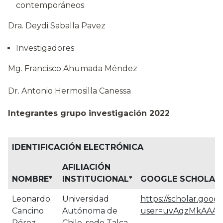
contemporáneos
Dra. Deydi Saballa Pavez
Investigadores
Mg. Francisco Ahumada Méndez
Dr. Antonio Hermosilla Canessa
Integrantes grupo investigación 2022
IDENTIFICACIÓN ELECTRÓNICA
AFILIACIÓN
NOMBRE
*
INSTITUCIONAL
*
GOOGLE SCHOLAR
Leonardo
Universidad
https://scholar.googl
Cancino
Autónoma de
user=uvAqzMkAAAAJ
Pérez
Chile, sede Talca