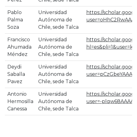
Pablo
Universidad
https://scholar.googl
Palma
Autónoma de
user=oHhC2RwAAAA
Soza
Chile, sede Talca
Francisco
Universidad
https://scholar.googl
Ahumada
Autónoma de
hl=es&pli=1&user=
Méndez
Chile, sede Talca
Deydi
Universidad
https://scholar.googl
Saballa
Autónoma de
user=pCzGbeYAAAAJ
Pavez
Chile, sede Talca
Antonio
Universidad
https://scholar.google
Hermosilla
Autónoma de
user=-plqw68AAAAJ
Canessa
Chile, sede Talca