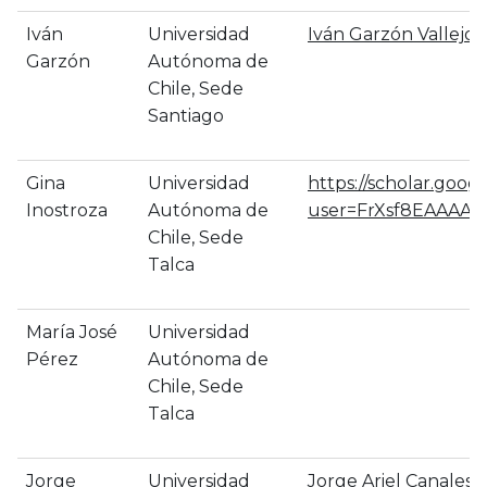
Iván
Universidad
‪Iván Garzón Vallejo
Garzón
Autónoma de
Chile, Sede
Santiago
Gina
Universidad
https://scholar.googl
Inostroza
Autónoma de
user=FrXsf8EAAAAJ
Chile, Sede
Talca
María José
Universidad
Pérez
Autónoma de
Chile, Sede
Talca
Jorge
Universidad
‪Jorge Ariel Canales 