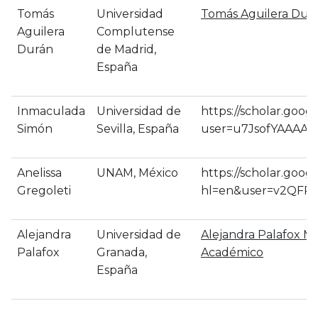
Tomás
Universidad
‪Tomás Aguilera Dur
Aguilera
Complutense
Durán
de Madrid,
España
Inmaculada
Universidad de
https://scholar.googl
Simón
Sevilla, España
user=u7JsofYAAAAJ
Anelissa
UNAM, México
https://scholar.googl
Gregoleti
hl=en&user=v2QFPS
Alejandra
Universidad de
‪Alejandra Palafox M
Palafox
Granada,
Académico
España