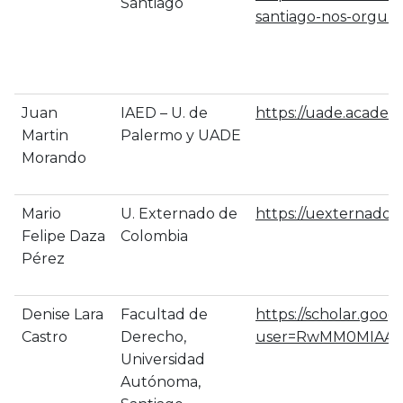
Santiago
santiago-nos-orgull
Juan
IAED – U. de
https://uade.acade
Martin
Palermo y UADE
Morando
Mario
U. Externado de
https://uexternado
Felipe Daza
Colombia
Pérez
Denise Lara
Facultad de
https://scholar.goog
Castro
Derecho,
user=RwMM0MIAAAA
Universidad
Autónoma,