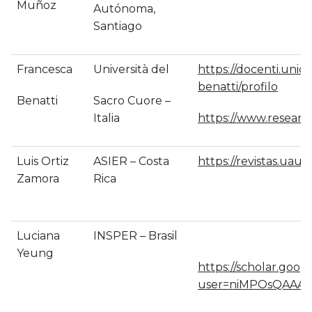
Muñoz
Autónoma,
Santiago
Francesca
Università del
https://docenti.unic
benatti/profilo
Benatti
Sacro Cuore –
Italia
https://www.researc
Luis Ortiz
ASIER – Costa
https://revistas.uau
Zamora
Rica
Luciana
INSPER – Brasil
Yeung
https://scholar.googl
user=niMPOsQAAAA