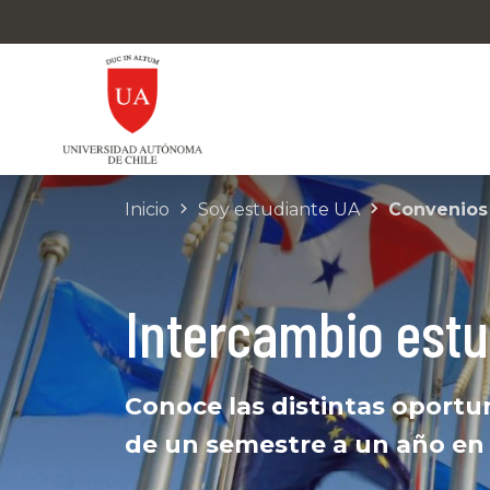
Inicio
Soy estudiante UA
Convenios
Intercambio estud
Conoce las distintas oport
de un semestre a un año en 