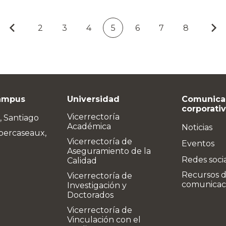
2
3
4
5
6
7
8
ampus
Universidad
Comunica
corporati
Vicerrectoría
, Santiago
Académica
Noticias
bercaseaux,
Vicerrectoría de
Eventos
Aseguramiento de la
Redes soci
Calidad
Recursos 
Vicerrectoría de
comunicac
Investigación y
Doctorados
Vicerrectoría de
Vinculación con el