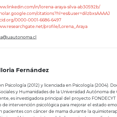
ww.linkedin.com/in/lorena-araya-silva-ab30592b/
scholar.google.com/citations?hl=es&user=dilzbxsAAAAJ
orcid.org/0000-0001-6686-6497
www.researchgate.net/profile/Lorena_Araya
ica@uautonoma.cl
illoria Fernández
n Psicología (2012) y licenciada en Psicología (2004). D
Sociales y Humanidades de la Universidad Autónoma de C
te, es investigadora principal del proyecto FONDECYT d
 de intervención psicológica para mejorar el estado emocio
n pacientes con cáncer de mama durante la quimioterapi