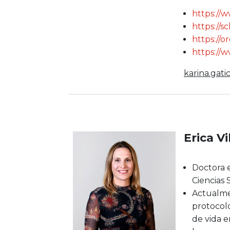
https://w
https://
https://
https://
karina.gat
Erica V
Doctora e
Ciencias 
Actualmen
protocolo
de vida e