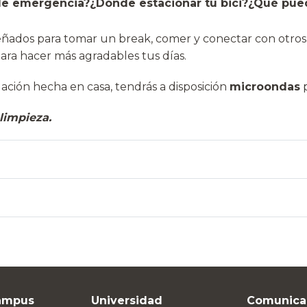
de emergencia?
¿Dónde estacionar tu bici?
¿Qué pued
ñados para tomar un break, comer y conectar con otros e
ara hacer más agradables tus días.
olación hecha en casa, tendrás a disposición
microondas
p
limpieza.
ampus
Universidad
Comunica