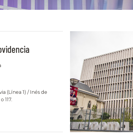
ovidencia
a
a (Línea 1) / Inés de
o 117.