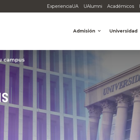
ExperienciaUA
UAlumni
Académicos
Admisión
Universidad
u campus
us