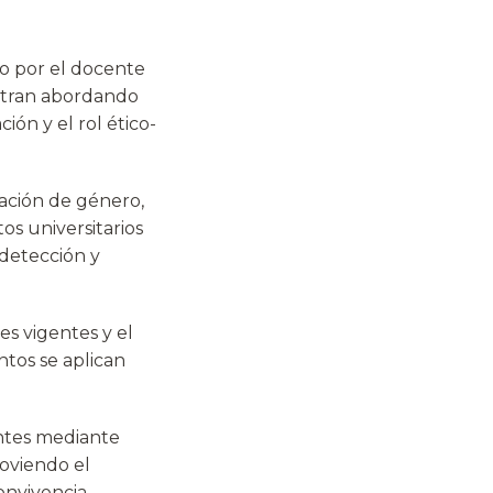
do por el docente
entran abordando
ión y el rol ético-
nación de género,
os universitarios
 detección y
es vigentes y el
tos se aplican
ntes mediante
moviendo el
onvivencia,