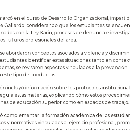
nmarcó en el curso de Desarrollo Organizacional, imparti
rge Gallardo, considerando que los estudiantes se encu
nados con la Ley Karin, procesos de denuncia e investigac
los futuros profesionales del área.
 se abordaron conceptos asociados a violencia y discrimi
estudiantes identificar estas situaciones tanto en context
demás, se revisaron aspectos vinculados a la prevención,
a este tipo de conductas.
én incluyó información sobre los protocolos institucional
egula estas materias, explicando cómo estos procedimien
iones de educación superior como en espacios de trabajo.
ió complementar la formación académica de los estudia
os y normativos vinculados al ejercicio profesional, pro
erramientas institucionales y legales relacionadas con c