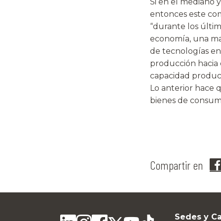
Si en el mediano y
entonces este com
“durante los últi
economía, una may
de tecnologías en 
producción hacia 
capacidad product
Lo anterior hace 
bienes de consumo
Compartir en
Sedes y C