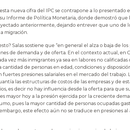
esta nueva cifra del IPC se contrapone a lo presentado 
su Informe de Política Monetaria, donde demostró que la
oyectado anteriormente, dejando entrever que uno de l
la migración.
sto? Salas sostiene que “en general el alza o baja de los
ones de demanda y de oferta. En el contexto actual, en C
ada vez más inmigrantes ya sea en labores no calificadas 
a cantidad de personas en edad, condiciones y disposición
 fuertes presiones salariales en el mercado del trabajo. 
uantía las estructuras de costos de las empresas y de es
cios, es decir no hay influencia desde la oferta para que s
r es mayor hoy a la presión ejercida por la creciente de
mo, pues la mayor cantidad de personas ocupadas gast
embargo, este efecto aún no se traduce en presiones al a