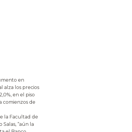
aumento en
 alza los precios
,0%, en el piso
 a comienzos de
de la Facultad de
Salas, “aún la
ta el Banco