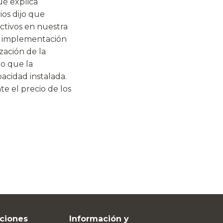
ué explica
os dijo que
ctivos en nuestra
la implementación
zación de la
ho que la
acidad instalada.
e el precio de los
ciones
Información y