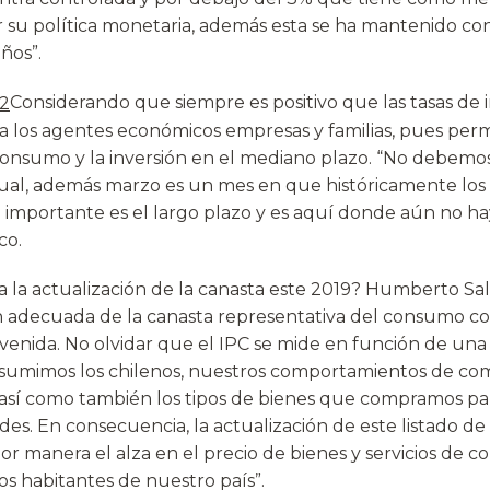
gir su política monetaria, además esta se ha mantenido c
ños”.
Considerando que siempre es positivo que las tasas de i
a los agentes económicos empresas y familias, pues per
 consumo y la inversión en el mediano plazo. “No debemos
ual, además marzo es un mes en que históricamente los
o importante es el largo plazo y es aquí donde aún no h
co.
ca la actualización de la canasta este 2019? Humberto Sa
n adecuada de la canasta representativa del consumo c
nvenida. No olvidar que el IPC se mide en función de una
nsumimos los chilenos, nuestros comportamientos de c
sí como también los tipos de bienes que compramos par
es. En consecuencia, la actualización de este listado de
or manera el alza en el precio de bienes y servicios de 
os habitantes de nuestro país”.