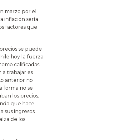
en marzo por el
 inflación sería
os factores que
 precios se puede
hile hoy la fuerza
como calificadas,
 a trabajar es
Lo anterior no
ta forma no se
uban los precios.
manda que hace
a sus ingresos
lza de los