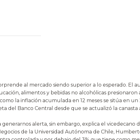
orprende al mercado siendo superior a lo esperado. El 
ación, alimentos y bebidas no alcohólicas presionaron al
 como la inflación acumulada en 12 meses se sitúa en un 2
eta del Banco Central desde que se actualizó la canasta
a generarnos alerta, sin embargo, explica el vicedecano 
Negocios de la Universidad Autónoma de Chile, Humberto 
entra controlada y por debajo del 3% que tiene como me