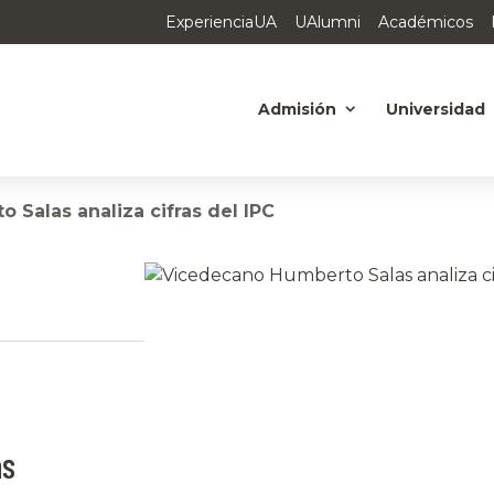
ExperienciaUA
UAlumni
Académicos
Admisión
Universidad
Salas analiza cifras del IPC
as