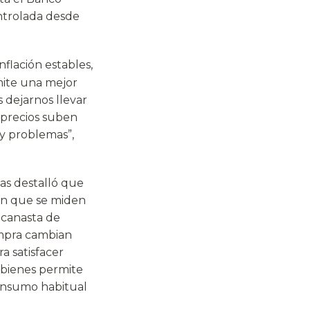
ontrolada desde
nflación estables,
mite una mejor
 dejarnos llevar
 precios suben
ay problemas”,
las destalló que
on que se miden
 canasta de
ompra cambian
a satisfacer
 bienes permite
consumo habitual