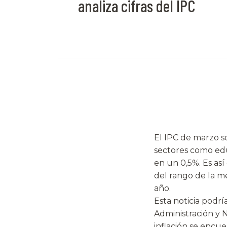
analiza cifras del IPC
El IPC de marzo s
sectores como educ
en un 0,5%. Es así
del rango de la m
año.
Esta noticia podrí
Administración y 
inflación se encu