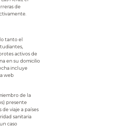
arreras de
ectivamente.
o tanto el
tudiantes,
rotes activos de
na en su domicilio
fecha incluye
ina web
miembro de la
os) presente
 de viaje a países
idad sanitaria
 un caso