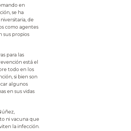
 tomando en
ción, se ha
iversitaria, de
rlos como agentes
n sus propios
as para las
evención está el
bre todo en los
ión, si bien son
ficar algunos
as en sus vidas
 Núñez,
nto ni vacuna que
ten la infección.