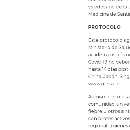
vicedecano de la u
Medicina de Santi
PROTOCOLO
Este protocolo si
Ministerio de Sal
académicos o func
Covid-19 no deben
hasta 14 días post 
China, Japón, Singa
www.minsal.cl.
Asimismo, el meca
comunidad univers
fiebre u otros sín
con brotes activos
regional, quienes