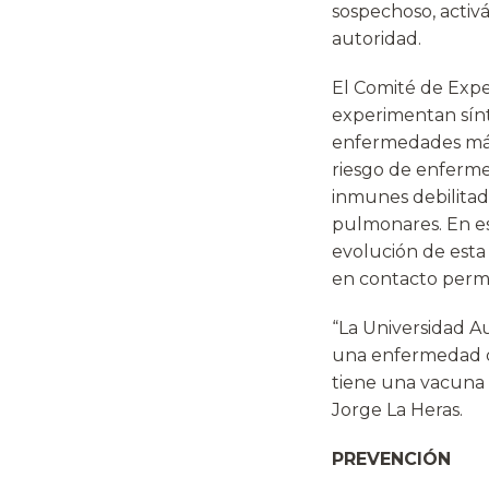
sospechoso, activ
autoridad.
El Comité de Expe
experimentan sín
enfermedades más 
riesgo de enferme
inmunes debilitad
pulmonares. En es
evolución de esta 
en contacto perma
“La Universidad A
una enfermedad q
tiene una vacuna p
Jorge La Heras.
PREVENCIÓN