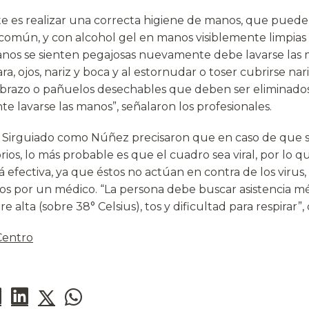
e es realizar una correcta higiene de manos, que puede
común, y con alcohol gel en manos visiblemente limpias 
 manos se sienten pegajosas nuevamente debe lavarse las
ara, ojos, nariz y boca y al estornudar o toser cubrirse nar
brazo o pañuelos desechables que deben ser eliminado
e lavarse las manos”, señalaron los profesionales.
o Sirguiado como Núñez precisaron que en caso de que 
rios, lo más probable es que el cuadro sea viral, por lo qu
rá efectiva, ya que éstos no actúan en contra de los virus
os por un médico. “La persona debe buscar asistencia m
 alta (sobre 38° Celsius), tos y dificultad para respirar”,
 Centro