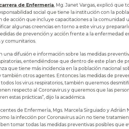
carrera de Enfermería
, Mg. Janet Vargas, explicó que
esponsabilidad social que tiene la institución con la pobla
 de acción que incluye capacitaciones a la comunidad un
ficar algunas creencias en torno a este virus y prepara
edidas de prevención y acción frente a la enfermedad e
 y comunitarios.
n una difusión e información sobre las medidas preventiv
iratorias, entendiéndose que dentro de este plan de pr
enza que tiene más incidencia en la población nacional so
y también otros agentes. Entonces las medidas de prevenc
 todos los virus respiratorios, también queremos desmiti
enen respecto al Coronavirus y queremos que las person
ren estas prácticas”, dijo la académica.
docentes de Enfermería, Mgs. Marcela Sirguiado y Adrián
mo la infección por Coronavirus aún no tiene tratamie
ben tomar todas las medidas preventivas posibles que evi