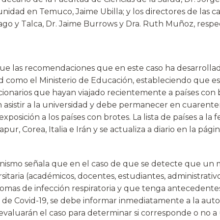
nidad en Temuco, Jaime Ubilla; y los directores de las c
ago y Talca, Dr. Jaime Burrows y Dra. Ruth Muñoz, resp
gue las recomendaciones que en este caso ha desarrollad
ud como el Ministerio de Educación, estableciendo que es
ionarios que hayan viajado recientemente a países con b
 asistir a la universidad y debe permanecer en cuarente
exposición a los países con brotes. La lista de países a la 
pur, Corea, Italia e Irán y se actualiza a diario en la pág
nismo señala que en el caso de que se detecte que un 
itaria (académicos, docentes, estudiantes, administrativ
tomas de infección respiratoria y que tenga antecedentes
 de Covid-19, se debe informar inmediatamente a la autor
 evaluarán el caso para determinar si corresponde o no a