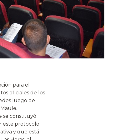
ción para el
s oficiales de los
sedes luego de
 Maule.
 se constituyó
r este protocolo
ativa y que está
Las Heras; el