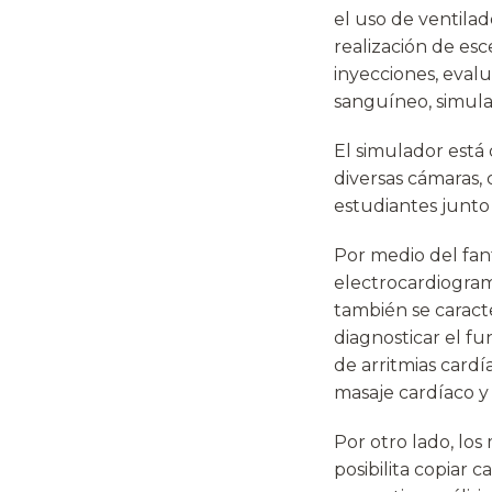
el uso de ventila
realización de esc
inyecciones, evalu
sanguíneo, simulac
El simulador está
diversas cámaras,
estudiantes junto
Por medio del fa
electrocardiograma
también se caracter
diagnosticar el fu
de arritmias cardí
masaje cardíaco y
Por otro lado, lo
posibilita copiar 