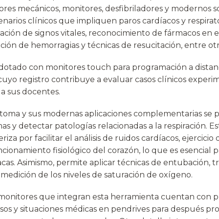
dores mecánicos, monitores, desfibriladores y modernos s
enarios clínicos que impliquen paros cardíacos y respirato
ación de signos vitales, reconocimiento de fármacos en e
ión de hemorragias y técnicas de resucitación, entre otr
 dotado con monitores touch para programación a distan
 cuyo registro contribuye a evaluar casos clínicos exper
 a sus docentes.
ntoma y sus modernas aplicaciones complementarias se
s y detectar patologías relacionadas a la respiración. E
iza por facilitar el análisis de ruidos cardíacos, ejercicio
ncionamiento fisiológico del corazón, lo que es esencial 
acas. Asimismo, permite aplicar técnicas de entubación, 
 medición de los niveles de saturación de oxígeno.
s monitores que integran esta herramienta cuentan con 
casos y situaciones médicas en pendrives para después pr