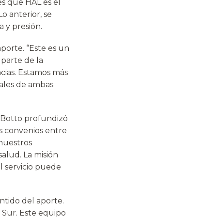
es que HAL es el
o anterior, se
 y presión.
aporte. “Este es un
parte de la
ncias. Estamos más
ales de ambas
a Botto profundizó
os convenios entre
 nuestros
salud. La misión
l servicio puede
ntido del aporte.
a Sur. Este equipo