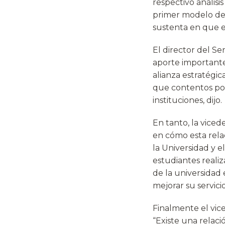
respectivo anális
primer modelo de s
sustenta en que el
El director del Se
aporte importante
alianza estratégi
que contentos po
instituciones, dijo.
En tanto, la vice
en cómo esta relac
la Universidad y 
estudiantes realiza
de la universidad 
mejorar su servici
Finalmente el vice
“Existe una relaci