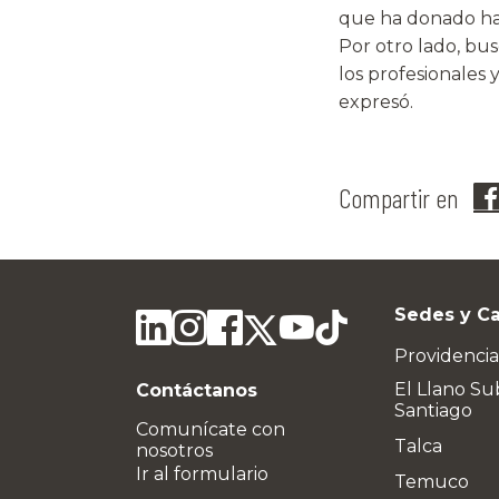
que ha donado ha 
Por otro lado, bu
los profesionales 
expresó.
Compartir en
Sedes y C
Providencia
El Llano Su
Contáctanos
Santiago
Comunícate con
Talca
nosotros
Ir al formulario
Temuco