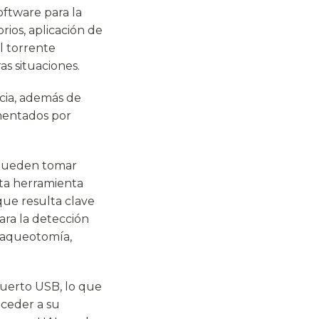
oftware para la
rios, aplicación de
l torrente
as situaciones.
cia, además de
imentados por
 pueden tomar
sta herramienta
 que resulta clave
para la detección
traqueotomía,
puerto USB, lo que
oceder a su