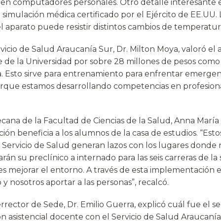
is en computadores personales. Otro detalle interesante 
imulación médica certificado por el Ejército de EE.UU. L
 aparato puede resistir distintos cambios de temperatura
rvicio de Salud Araucanía Sur, Dr. Milton Moya, valoró el 
 de la Universidad por sobre 28 millones de pesos como 
ca. Esto sirve para entrenamiento para enfrentar emerge
rque estamos desarrollando competencias en profesion
decana de la Facultad de Ciencias de la Salud, Anna Marí
ión beneficia a los alumnos de la casa de estudios. “Est
el Servicio de Salud generan lazos con los lugares donde
rán su preclínico a internado para las seis carreras de la 
es mejorar el entorno. A través de esta implementación e
o y nosotros aportar a las personas”, recalcó.
rrector de Sede, Dr. Emilio Guerra, explicó cuál fue el se
ón asistencial docente con el Servicio de Salud Araucaní