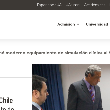
ExperienciaUA
UAlumni
Académicos
Admisión
Universidad
ó moderno equipamiento de simulación clínica al S
Chile
to de