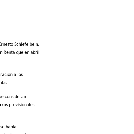
Ernesto Schiefelbein,
n Renta que en abril
ración a los
nta.
ue consideran
orros previsionales
 se había