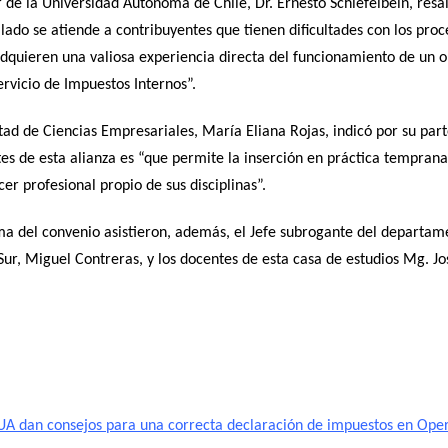
r de la Universidad Autónoma de Chile, Dr. Ernesto Schiefelbein, resal
lado se atiende a contribuyentes que tienen dificultades con los proc
 adquieren una valiosa experiencia directa del funcionamiento de un 
rvicio de Impuestos Internos”.
tad de Ciencias Empresariales, María Eliana Rojas, indicó por su part
es de esta alianza es “que permite la inserción en práctica temprana
r profesional propio de sus disciplinas”.
ma del convenio asistieron, además, el Jefe subrogante del departa
Sur, Miguel Contreras, y los docentes de esta casa de estudios Mg. Jo
UA dan consejos para una correcta declaración de impuestos en Ope