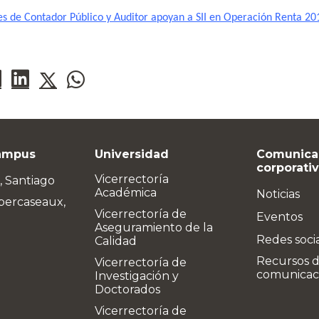
es de Contador Público y Auditor apoyan a SII en Operación Renta 20
ampus
Universidad
Comunica
corporati
Vicerrectoría
, Santiago
Académica
Noticias
bercaseaux,
Vicerrectoría de
Eventos
Aseguramiento de la
Redes soci
Calidad
Recursos 
Vicerrectoría de
comunicac
Investigación y
Doctorados
Vicerrectoría de