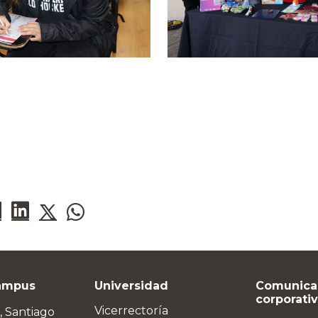
ampus
Universidad
Comunica
corporati
Vicerrectoría
, Santiago