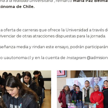
a a la realidad universitaria”,
remarcó
María Paz Belmar
tónoma de Chile.
oferta de carreras que ofrece la Universidad a través de
ivenciar de otras atracciones dispuestas para la jornada.
señanza media y rindan este ensayo, podrán participarán 
sitio uautonoma.cl y en la cuenta de
Instagram
@admision