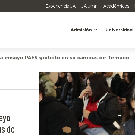
ExperienciaUA
UAlumni
Académicos
Admisión
Universidad
rá ensayo PAES gratuito en su campus de Temuco
ayo
us de