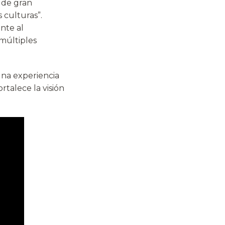
 de gran
 culturas”.
nte al
 múltiples
una experiencia
talece la visión