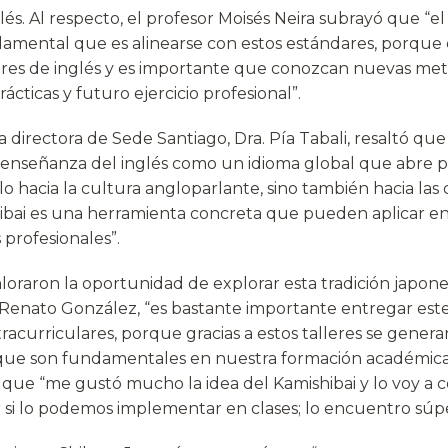
s. Al respecto, el profesor Moisés Neira subrayó que “el
amental que es alinearse con estos estándares, porque
res de inglés y es importante que conozcan nuevas met
rácticas y futuro ejercicio profesional”.
la directora de Sede Santiago, Dra. Pía Tabali, resaltó qu
enseñanza del inglés como un idioma global que abre p
lo hacia la cultura angloparlante, sino también hacia las 
bai es una herramienta concreta que pueden aplicar en 
profesionales”.
aloraron la oportunidad de explorar esta tradición japo
Renato González, “es bastante importante entregar este
acurriculares, porque gracias a estos talleres se genera
ue son fundamentales en nuestra formación académica”.
ue “me gustó mucho la idea del Kamishibai y lo voy a c
r si lo podemos implementar en clases; lo encuentro súpe