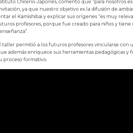
Instituto Chileno-Japonés, comentó que “para nosotros es
nvitación, ya que nuestro objetivo es la difusión de ambas
tar el Kamishibai y explicar sus orígenes “es muy releva
uturos profesores, porque fue creado para niños y tiene
 enseñanza”.
 taller permitió a los futuros profesores vincularse con 
 que además enriquece sus herramientas pedagógicas y for
u proceso formativo.