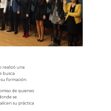
o realizó una
ue busca
 su formación.
romiso de quienes
 donde se
licen su práctica