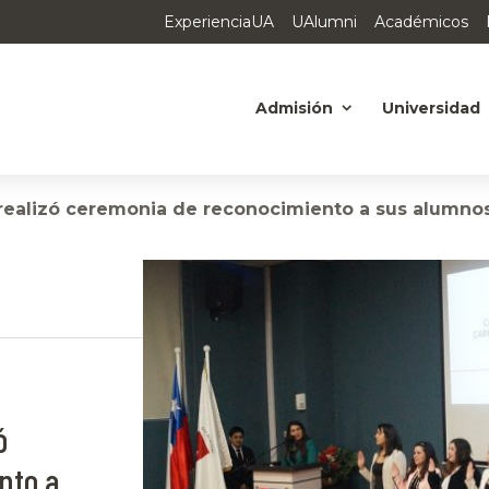
ExperienciaUA
UAlumni
Académicos
Admisión
Universidad
 realizó ceremonia de reconocimiento a sus alumno
ó
nto a