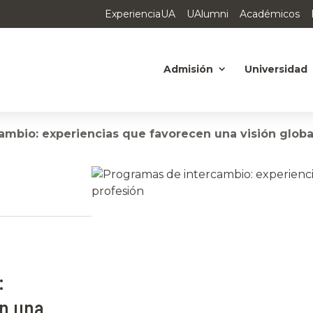
ExperienciaUA
UAlumni
Académicos
Admisión
Universidad
mbio: experiencias que favorecen una visión global
:
en una