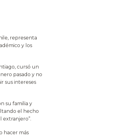
ile, representa
adémico y los
ntiago, cursó un
 enero pasado y no
r sus intereses
 su familia y
altando el hecho
 extranjero”.
ro hacer más