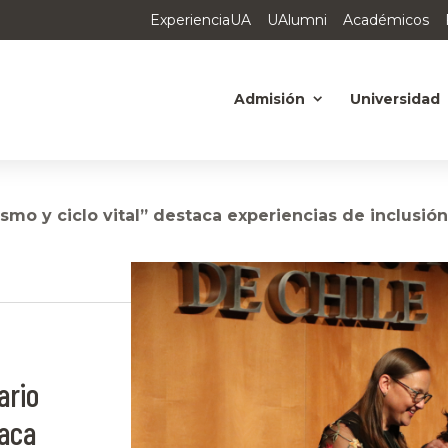
ExperienciaUA
UAlumni
Académicos
Admisión
Universidad
mo y ciclo vital” destaca experiencias de inclusión 
ario
taca