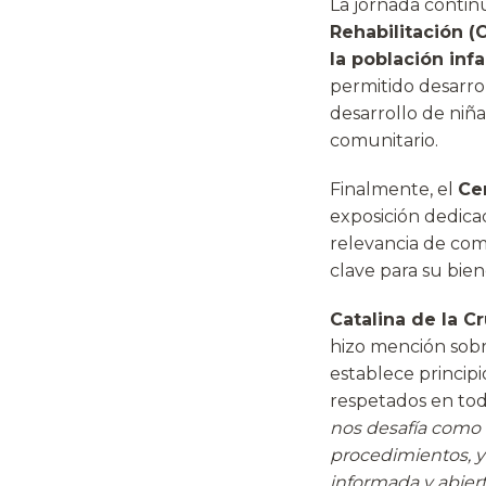
La jornada contin
Rehabilitación (
la población inf
permitido desarro
desarrollo de niña
comunitario.
Finalmente, el
Cen
exposición dedica
relevancia de com
clave para su bien
Catalina de la C
hizo mención sobr
establece principi
respetados en tod
nos desafía como u
procedimientos, y
informada y abiert