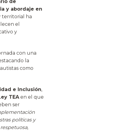
rio de
ia y abordaje en
 territorial ha
lecen el
cativo y
jornada con una
destacando la
 autistas como
idad e Inclusión
,
Ley TEA
en el que
deben ser
mplementación
tras políticas y
 respetuosa,