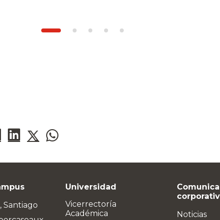
ampus
Universidad
Comunica
corporati
Vicerrectoría
, Santiago
Académica
Noticias
bercaseaux,