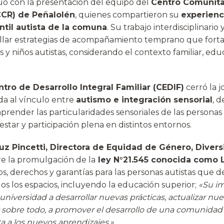
uó con la presentación del equipo del
Centro Comunita
CCR) de Peñalolén
, quienes compartieron su
experienc
antil autista de la comuna
. Su trabajo interdisciplinario y
llar estrategias de acompañamiento temprano que forta
s y niños autistas, considerando el contexto familiar, edu
tro de Desarrollo Integral Familiar (CEDIF)
cerró la 
da al vínculo entre
autismo e integración sensorial
, 
prender las particularidades sensoriales de las personas
estar y participación plena en distintos entornos.
ruz Pincetti, Directora de Equidad de Género, Divers
e la promulgación de la
ley N°21.545 conocida como 
os, derechos y garantías para las personas autistas que 
os los espacios, incluyendo la educación superior;
«Su i
niversidad a desarrollar nuevas prácticas, actualizar nues
 sobre todo, a promover el desarrollo de una comunidad
a a los nuevos aprendizajes.»