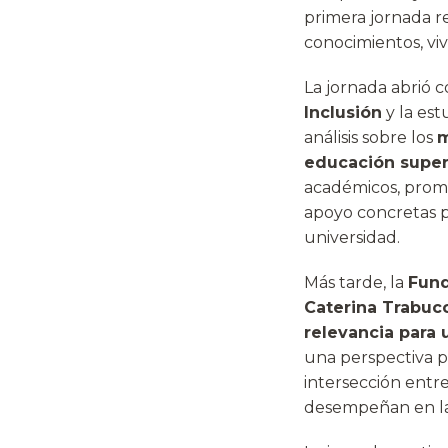
primera jornada r
conocimientos, viv
La jornada abrió c
Inclusión
y la es
análisis sobre los
m
educación super
académicos, promo
apoyo concretas p
universidad.
Más tarde, la
Fund
Caterina Trabuc
relevancia para 
una perspectiva p
intersección entre
desempeñan en la