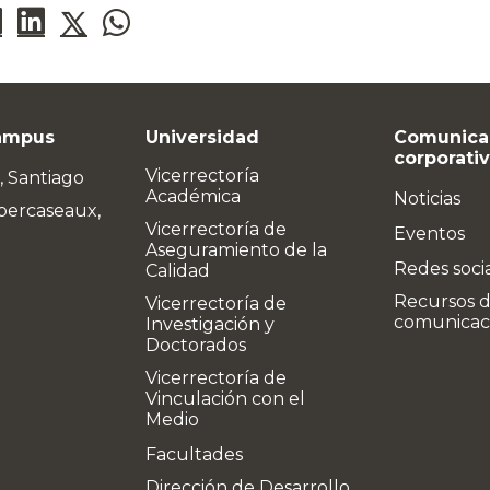
ampus
Universidad
Comunica
corporati
Vicerrectoría
, Santiago
Académica
Noticias
bercaseaux,
Vicerrectoría de
Eventos
Aseguramiento de la
Redes soci
Calidad
Recursos 
Vicerrectoría de
comunicac
Investigación y
Doctorados
Vicerrectoría de
Vinculación con el
Medio
Facultades
Dirección de Desarrollo