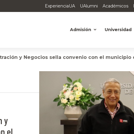
ExperienciaUA
UAlumni
Académicos
Admisión
Universidad
ración y Negocios sella convenio con el municipio
n y
n el