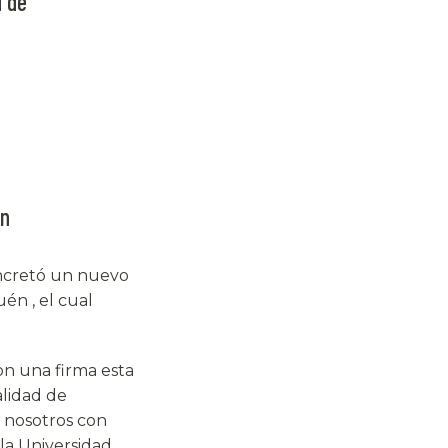
d de
én
oncretó un nuevo
én , el cual
on una firma esta
alidad de
e nosotros con
a Universidad,