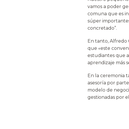
vamos a poder ge
comuna que es inc
súper importantes
concretado”.
En tanto, Alfredo 
que «este conveni
estudiantes que a
aprendizaje más se
En la ceremonia t
asesoría por part
modelo de negoci
gestionadas por e