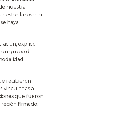
de nuestra
r estos lazos son
 se haya
ración, explicó
r un grupo de
 modalidad
ue recibieron
s vinculadas a
ciones que fueron
 recién firmado.