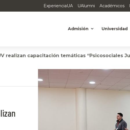
ExperienciaUA
UAlumni
Académicos
Admisión
Universidad
V realizan capacitación temáticas “Psicosociales J
lizan