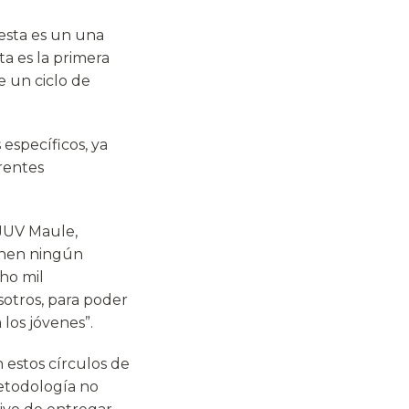
esta es un una
ta es la primera
e un ciclo de
específicos, ya
rentes
NJUV Maule,
enen ningún
ho mil
sotros, para poder
los jóvenes”.
 estos círculos de
etodología no