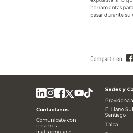
expositiva, sino q
herramientas para
pasar durante su e
Compartir en
Sedes y C
Providencia
El Llano Su
Contáctanos
Santiago
Comunícate con
Talca
nosotros
Ir al formulario