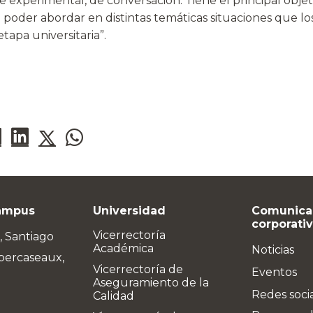
ue experimental, de conversación. Tiene el principal obje
 poder abordar en distintas temáticas situaciones que l
tapa universitaria”.
ampus
Universidad
Comunica
corporati
Vicerrectoría
, Santiago
Académica
Noticias
bercaseaux,
Vicerrectoría de
Eventos
Aseguramiento de la
Redes soci
Calidad