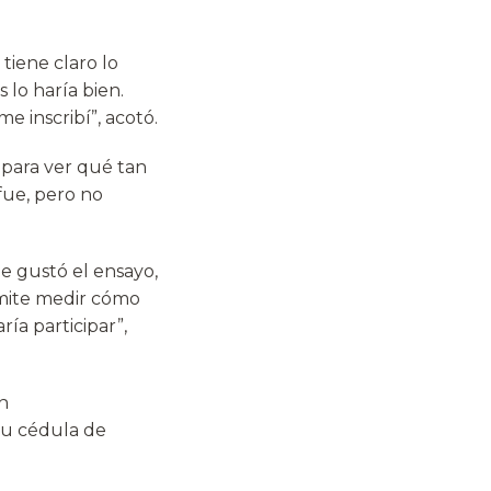
 tiene claro lo
 lo haría bien.
 inscribí”, acotó.
 para ver qué tan
fue, pero no
e gustó el ensayo,
rmite medir cómo
ía participar”,
n
 su cédula de