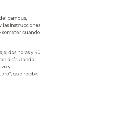
s del campus,
 las instrucciones
ue someter cuando
je; dos horas y 40
ran disfrutando
ivo y
toro”, que recibió