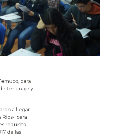
 Temuco, para
 de Lenguaje y
ron a llegar
 Ríos-, para
s requisito
17 de las