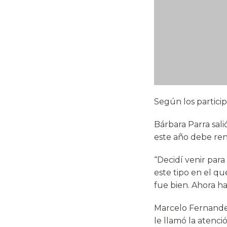
Según los partici
Bárbara Parra sali
este año debe ren
“Decidí venir par
este tipo en el q
fue bien. Ahora ha
Marcelo Fernandez
le llamó la atenci