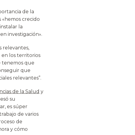
portancia de la
es «hemos crecido
nstalar la
en investigación».
 relevantes,
en los territorios
ue tenemos que
conseguir que
iales relevantes”.
ncias de la Salud
y
resó su
ar, es súper
trabajo de varios
proceso de
ahora y cómo