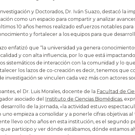
Investigación y Doctorados, Dr. Iván Suazo, destacó la im
ización como un espacio para compartir y analizar avanc
ltimos 10 años hemos realizado esfuerzos notables para i
conocimiento y fortalecer a los equipos para que desarroll
azo enfatizó que “la universidad ya genera conocimientos
alidad y con alta influencia, por lo que está impactando 
sos sistemáticos de interacción con la comunidad y lo q
rtalecer los lazos de co-creación es decir, tenemos que 
e investigación se vinculen cada vez más con actores soc
pantes, el Dr. Luis Morales, docente de la
Facultad de Cie
gador asociado del
Instituto de Ciencias Biomédicas
, exp
l desarrollo de la jornada, «la actividad estuvo espectacul
no empieza a consolidar y a ponerle cifras objetivas al 
ente llevo ocho años en esta institución, es el segundo 
l que participo y ver dónde estábamos, dónde estamos 