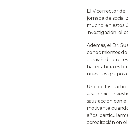
El Vicerrector de 
jornada de social
mucho, en estos ú
investigación, el 
Además, el Dr. Su
conocimientos de c
a través de proce
hacer ahora es fo
nuestros grupos d
Uno de los partici
académico investi
satisfacción con e
motivante cuando u
años, particularm
acreditación en e