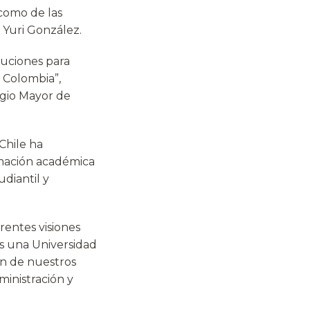
 como de las
 Yuri González.
tuciones para
 Colombia”,
egio Mayor de
Chile ha
rmación académica
diantil y
rentes visiones
es una Universidad
ón de nuestros
ministración y