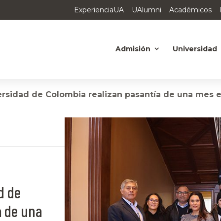
ExperienciaUA
UAlumni
Académicos
Admisión
Universidad
ersidad de Colombia realizan pasantía de una mes 
d de
a de una