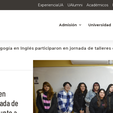
ExperienciaUA
UAlumni
Académicos
Admisión
Universidad
ogía en Inglés participaron en jornada de tallere
en
nada de
junto a