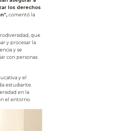
dan asegurar a
zar los derechos
n”,
comentó la
urodiversidad, que
r y procesar la
encia y se
jar con personas
ucativa y el
da estudiante.
ersidad en la
n el entorno.