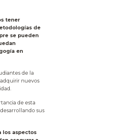
s tener
metodologías de
mpre se pueden
puedan
agogía en
udiantes de la
adquirir nuevos
idad.
rtancia de esta
 desarrollando sus
a los aspectos