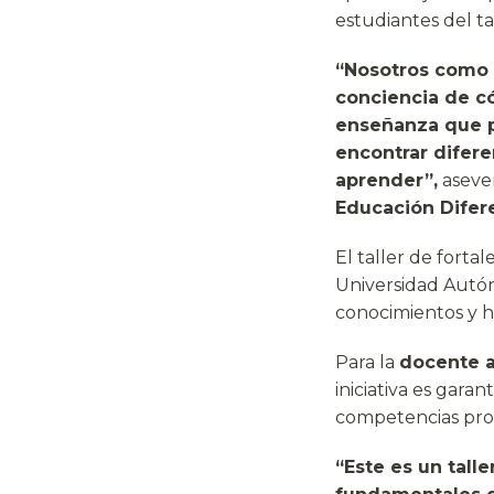
estudiantes del ta
“Nosotros como 
conciencia de c
enseñanza que p
encontrar difere
aprender”,
aseve
Educación Difere
El taller de forta
Universidad Autó
conocimientos y h
Para la
docente a
iniciativa es gara
competencias prof
“Este es un tall