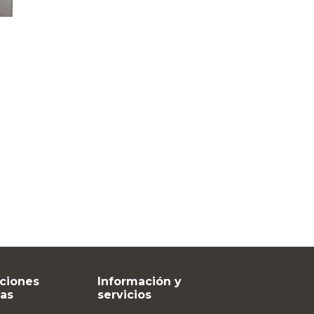
ciones
Información y
vas
servicios