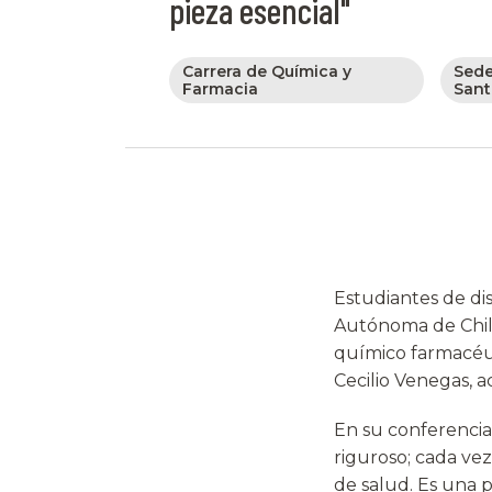
pieza esencial"
Carrera de Química y
Sed
Farmacia
Sant
Estudiantes de dis
Autónoma de Chile 
químico farmacéuti
Cecilio Venegas, 
En su conferencia
riguroso; cada ve
de salud. Es una 