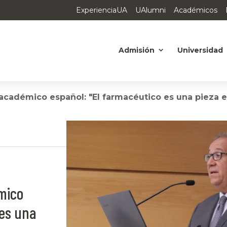
ExperienciaUA
UAlumni
Académicos
Admisión
Universidad
 académico español: "El farmacéutico es una pieza e
émico
 es una