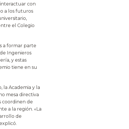
 interactuar con
o a los futuros
iversitario,
ntre el Colegio
s a formar parte
 de Ingenieros
ría, y estas
emio tiene en su
o, la Academia y la
omo mesa directiva
s coordinen de
e a la región. «La
arrollo de
explicó.