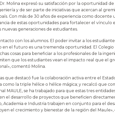
 Dr. Molina expresó su satisfacción por la oportunidad de
eniería y de ser parte de iniciativas que acercan al gremi
 país. Con más de 30 años de experiencia como docente un
ncia de estas oportunidades para fortalecer el vínculo e
as nuevas generaciones de estudiantes.
tacto con los alumnos. El poder invitar a los estudiante
 en el futuro es una tremenda oportunidad. El Colegio
as cosas para beneficiar a los profesionales de la ingenie
miten que los estudiantes vean el impacto real que el gr
ional», comentó Molina.
ivas que destacó fue la colaboración activa entre el Estad
a como la triple hélice o hélice mágica; y recalcó que c
nal MAULE, se ha trabajado para que estas tres entidade
n el desarrollo de proyectos que beneficien directament
o, Academia e Industria trabajen en conjunto para el des
yen el crecimiento y bienestar de la región del Maule», 