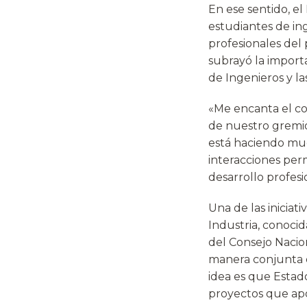
En ese sentido, el
estudiantes de ing
profesionales del
subrayó la importa
de Ingenieros y l
«Me encanta el con
de nuestro gremio
está haciendo much
interacciones per
desarrollo profes
Una de las iniciat
Industria, conocid
del Consejo Nacio
manera conjunta e
idea es que Estad
proyectos que apo