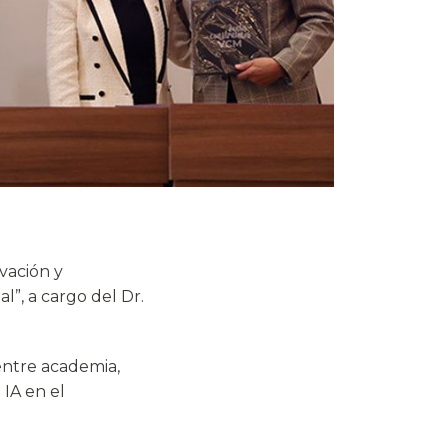
vación y
l”, a cargo del Dr.
 entre academia,
 IA en el