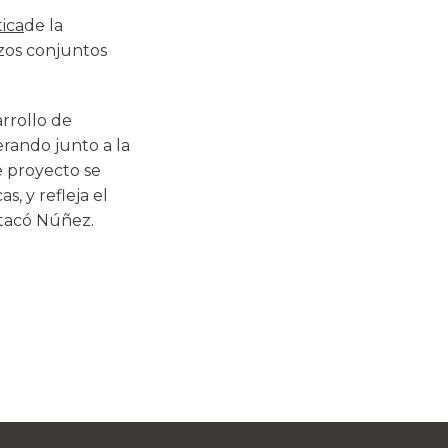
tica
de la
zos conjuntos
rrollo de
rando junto a la
e proyecto se
s, y refleja el
stacó Núñez.