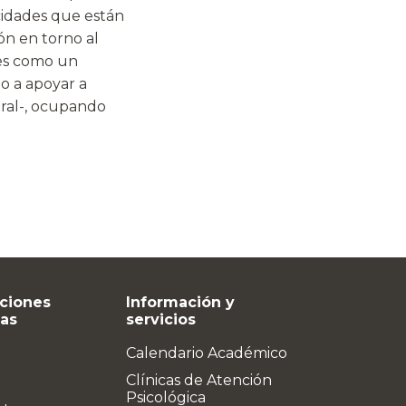
cidades que están
ón en torno al
nes como un
o a apoyar a
ral-, ocupando
ciones
Información y
vas
servicios
Calendario Académico
Clínicas de Atención
Psicológica