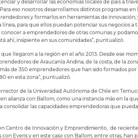
nciar y desarrollar las economías locales de país a travé
ara eso nosotros desarrollamos distintos programas en
prendedores y formarlos en herramientas de innovación, y
línea, para que ellos puedan potenciar sus negocios a tr
conocer a emprendedores de otras comunas y podamos
tá ahí, insipiente en sus comunidades”, puntualizó.
s que llegaron a la región en el año 2013. Desde ese m
rendedores de Araucanía Andina, de la costa, de la zona
ay más de 350 emprendedores que han sido formados por 
80 en esta zona”, puntualizó.
cerrector de la Universidad Autónoma de Chile en Temuco
en alianza con Ballom, como una instancia más en la que
 a consolidar las capacidades emprendedoras que pueda
con Centro de Innovación y Emprendimiento, de reciente c
s con Everis y en este caso con Ballom, entre otras, han