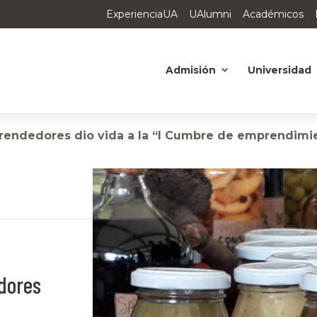
ExperienciaUA
UAlumni
Académicos
Admisión
Universidad
endedores dio vida a la “I Cumbre de emprendimie
dores