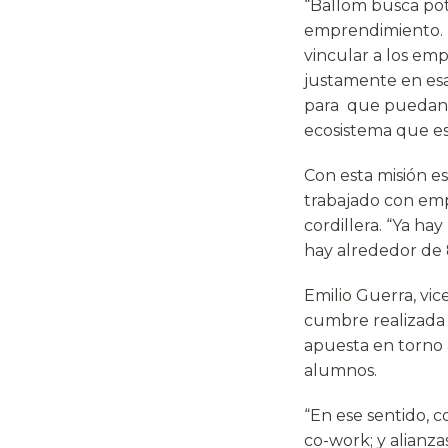
“Ballom busca pote
emprendimiento. P
vincular a los em
justamente en esa 
para que puedan 
ecosistema que es
Con esta misión e
trabajado con emp
cordillera. “Ya h
hay alrededor de 
Emilio Guerra, vi
cumbre realizada 
apuesta en torno
alumnos.
“En ese sentido, 
co-work; y alianza