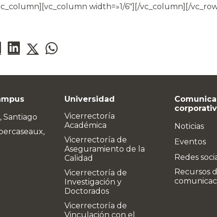
/vc_column][vc_column width=»1/6″][/vc_column][/vc_row
ampus
Universidad
Comunica
corporati
Vicerrectoría
, Santiago
Académica
Noticias
bercaseaux,
Vicerrectoría de
Eventos
Aseguramiento de la
Redes soci
Calidad
Recursos 
Vicerrectoría de
comunicac
Investigación y
Doctorados
Vicerrectoría de
Vinculación con el