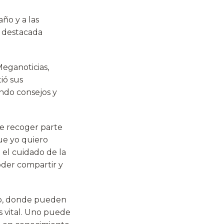
año y a las
a destacada
Meganoticias,
ió sus
ando consejos y
e recoger parte
ue yo quiero
 el cuidado de la
oder compartir y
ipo, donde pueden
s vital. Uno puede