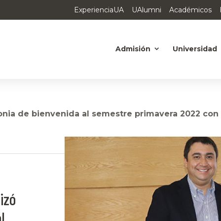
ExperienciaUA
UAlumni
Académicos
Admisión
Universidad
onia de bienvenida al semestre primavera 2022 con
izó
l