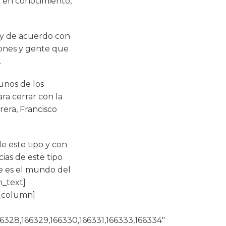
n en conocimiento,
oy de acuerdo con
iones y gente que
.
unos de los
ra cerrar con la
rera, Francisco
e este tipo y con
ias de este tipo
e es el mundo del
_text]
c_column]
66328,166329,166330,166331,166333,166334″