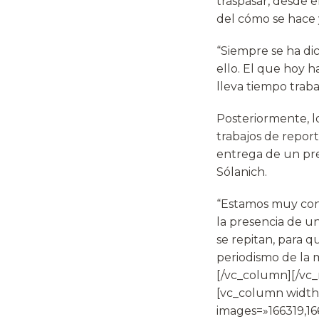
traspasar, desde 
del cómo se hace 
“Siempre se ha di
ello. El que hoy 
lleva tiempo trab
Posteriormente, l
trabajos de report
entrega de un pres
Sólanich.
“Estamos muy cont
la presencia de u
se repitan, para 
periodismo de la m
[/vc_column][/vc
[vc_column width=
images=»166319,16