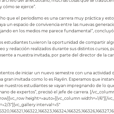
el archivo del anecdotario, muchas cosas que se traduce
y cómo se ejerce”.
cho que el periodismo es una carrera muy práctica y est
haya un espacio de convivencia entre las nuevas generac
ajando en los medios me parece fundamental”, concluyó
os estudiantes tuvieron la oportunidad de compartir alg
eo y redacción realizados durante sus distintos cursos, pa
ente a nuestra invitada, por parte del director de la car
entos de iniciar un nuevo semestre con una actividad d
na gran invitada como lo es Rayén. Esperamos que instanc
que nuestros estudiantes se vayan impregnando de lo qu
ano de expertos”, precisó el jefe de carrera.
[/vc_column
_row][vc_row height=»auto»][vc_column width=»1/6″][/v
»2/3″][vc_gallery interval=»5″
6320,166321,166322,166323,166324,166325,166326,166327,1