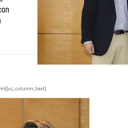
con
a
mn][vc_column_text]