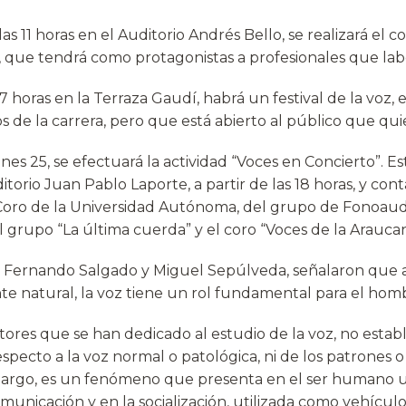
las 11 horas en el Auditorio Andrés Bello, se realizará el c
”, que tendrá como protagonistas a profesionales que lab
 17 horas en la Terraza Gaudí, habrá un festival de la voz,
 de la carrera, pero que está abierto al público que quier
nes 25, se efectuará la actividad “Voces en Concierto”. Es
itorio Juan Pablo Laporte, a partir de las 18 horas, y cont
 Coro de la Universidad Autónoma, del grupo de Fonoaud
l grupo “La última cuerda” y el coro “Voces de la Araucan
s Fernando Salgado y Miguel Sepúlveda, señalaron que
e natural, la voz tiene un rol fundamental para el hom
utores que se han dedicado al estudio de la voz, no esta
especto a la voz normal o patológica, ni de los patrones o
mbargo, es un fenómeno que presenta en el ser humano
municación y en la socialización, utilizada como vehículo