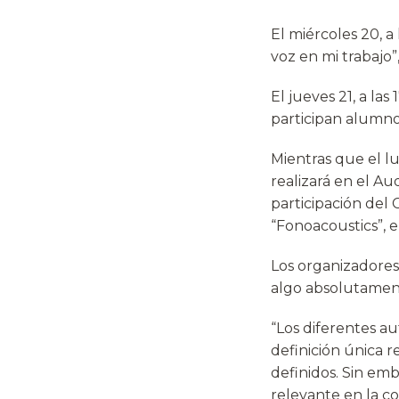
El miércoles 20, a 
voz en mi trabajo
El jueves 21, a las
participan alumnos
Mientras que el lu
realizará en el Aud
participación del
“Fonoacoustics”, e
Los organizadore
algo absolutament
“Los diferentes a
definición única r
definidos. Sin e
relevante en la co