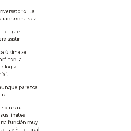
onversatorio “La
oran con su voz.
 en el que
a asistir.
ta última se
ará con la
iología
ía”.
 aunque parezca
bre.
blecen una
 sus límites
 una función muy
 a través del cual