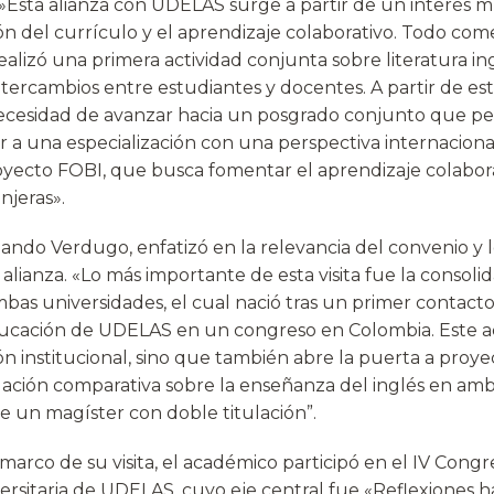
.»Esta alianza con UDELAS surge a partir de un interés 
ón del currículo y el aprendizaje colaborativo. Todo com
ealizó una primera actividad conjunta sobre literatura in
tercambios entre estudiantes y docentes. A partir de est
necesidad de avanzar hacia un posgrado conjunto que pe
a una especialización con una perspectiva internacional. 
yecto FOBI, que busca fomentar el aprendizaje colabor
njeras».
nando Verdugo, enfatizó en la relevancia del convenio y 
 alianza. «Lo más importante de esta visita fue la consoli
bas universidades, el cual nació tras un primer contact
ducación de UDELAS en un congreso en Colombia. Este a
ión institucional, sino que también abre la puerta a proy
ación comparativa sobre la enseñanza del inglés en ambo
e un magíster con doble titulación”.
marco de su visita, el académico participó en el IV Cong
rsitaria de UDELAS, cuyo eje central fue «Reflexiones hac