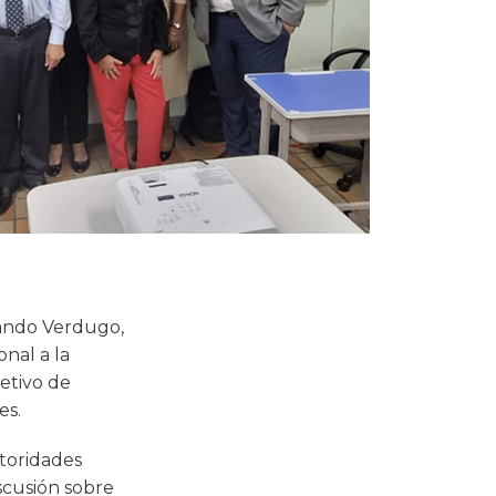
nando Verdugo,
onal a la
etivo de
es.
toridades
iscusión sobre