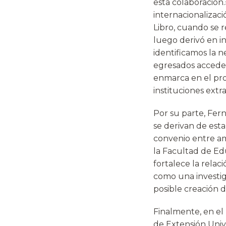
esta colaboración
internacionalizaci
Libro, cuando se r
luego derivó en in
identificamos la 
egresados acceder 
enmarca en el pro
instituciones extra
Por su parte, Fer
se derivan de esta
convenio entre am
la Facultad de E
fortalece la relac
como una investig
posible creación d
Finalmente, en el 
de Extensión Unive