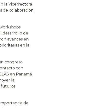
n la Vicerrectora
s de colaboración,
s workshops
l desarrollo de
aron avances en
ioritarias en la
 un congreso
contacto con
DELAS en Panamá.
mover la
s futuros
 importancia de