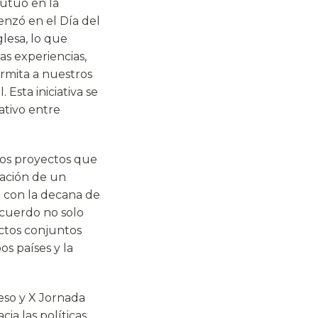
mutuo en la
enzó en el Día del
glesa, lo que
as experiencias,
rmita a nuestros
Esta iniciativa se
ativo entre
los proyectos que
dación de un
o con la decana de
cuerdo no solo
ectos conjuntos
s países y la
reso y X Jornada
ia las políticas