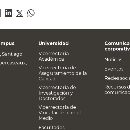
ampus
Universidad
Comunica
corporati
Vicerrectoría
, Santiago
Académica
Noticias
bercaseaux,
Vicerrectoría de
Eventos
Aseguramiento de la
Redes soci
Calidad
Recursos 
Vicerrectoría de
comunicac
Investigación y
Doctorados
Vicerrectoría de
Vinculación con el
Medio
Facultades