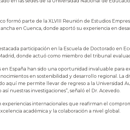
izado en las sedes de la Universidad Nacional de Educaci
co formó parte de la XLVIII Reunión de Estudios Empresa
 Mancha en Cuenca, donde aportó su experiencia en desar
destacada participación en la Escuela de Doctorado en E
drid, donde actuó como miembro del tribunal evaluador
as en España han sido una oportunidad invaluable para e
ocimientos en sostenibilidad y desarrollo regional. La di
o aquí me permite llevar de regreso a la Universidad 
así nuestras investigaciones”, señaló el Dr. Acevedo.
n experiencias internacionales que reafirman el comprom
celencia académica y la colaboración a nivel global.