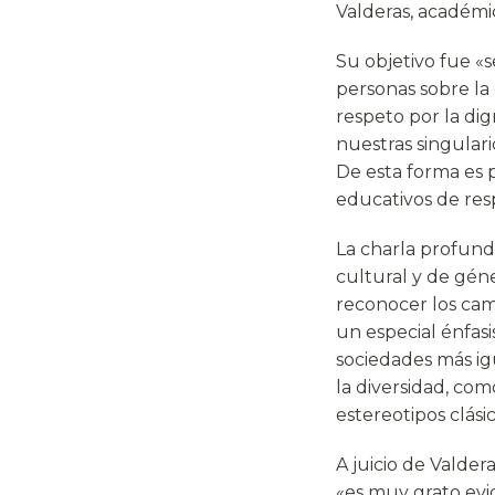
Valderas, académi
Su objetivo fue «s
personas sobre la 
respeto por la di
nuestras singulari
De esta forma es 
educativos de respe
La charla profundi
cultural y de gén
reconocer los cam
un especial énfas
sociedades más igu
la diversidad, com
estereotipos clási
A juicio de Valder
«es muy grato evi