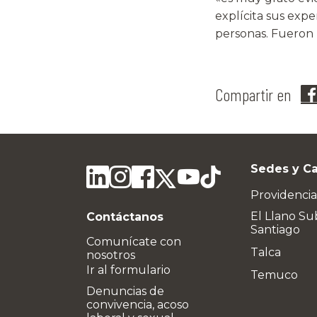
explícita sus exper
personas. Fueron 
Compartir en
Sedes y C
Providencia
El Llano Su
Contáctanos
Santiago
Comunícate con
Talca
nosotros
Ir al formulario
Temuco
Denuncias de
convivencia, acoso