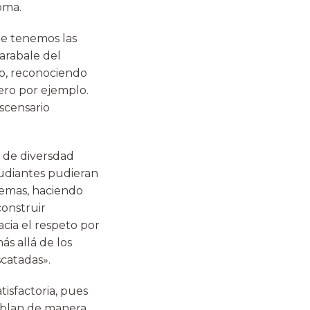
oma.
que tenemos las
arabale del
to, reconociendo
nero por ejemplo.
scensario
s de diversdad
tudiantes pudieran
temas, haciendo
construir
acia el respeto por
s allá de los
scatadas».
tisfactoria, pues
hablan de manera