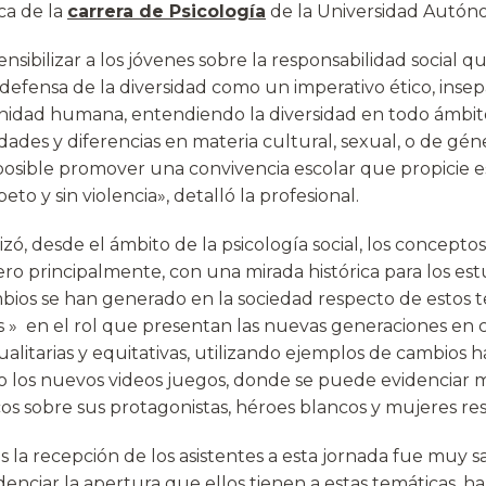
ca de la
carrera de Psicología
de la Universidad Autón
ensibilizar a los jóvenes sobre la responsabilidad social 
defensa de la diversidad como un imperativo ético, insep
gnidad humana, entendiendo la diversidad en todo ámbi
dades y diferencias en materia cultural, sexual, o de gé
posible promover una convivencia escolar que propicie e
to y sin violencia», detalló la profesional.
zó, desde el ámbito de la psicología social, los concepto
ero principalmente, con una mirada histórica para los es
bios se han generado en la sociedad respecto de estos 
is » en el rol que presentan las nuevas generaciones en 
alitarias y equitativas, utilizando ejemplos de cambios h
o los nuevos videos juegos, donde se puede evidenciar má
cos sobre sus protagonistas, héroes blancos y mujeres re
as la recepción de los asistentes a esta jornada fue muy sa
denciar la apertura que ellos tienen a estas temáticas, 