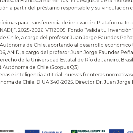
fesora Francisca Barrientos “El desajuste de la morosid
ción a partir del préstamo responsable y su vinculación c
ínimas para transferencia de innovación: Plataforma Intel
DI)”, 2025-2026, VTI2005. Fondo “Valida tu Invención” 
e Chile, a cargo del profesor Juan Jorge Faundes Peñaf
utónoma de Chile, aportando al desarrollo económico terr
06, ANID, a cargo del profesor Juan Jorge Faundes Peña
recho de la Universidad Estatal de Río de Janeiro, Brasi
dad Autónoma de Chile (Scopus Q3)
nas e inteligencia artificial: nuevas fronteras normativa
ónoma de Chile. DIUA 340-2025. Director Dr. Juan Jorge