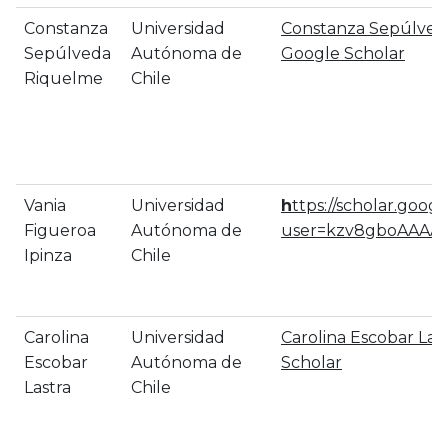
Constanza
Universidad
‪Constanza Sepúlved
Sepúlveda
Autónoma de
‪Google Scholar
Riquelme
Chile
Vania
Universidad
h
ttps://scholar.googl
Figueroa
Autónoma de
user=kzv8gboAAAAJ
Ipinza
Chile
Carolina
Universidad
‪Carolina Escobar Las
Escobar
Autónoma de
Scholar
Lastra
Chile