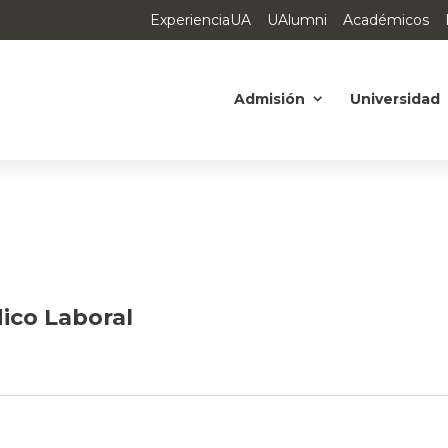
ExperienciaUA
UAlumni
Académicos
Admisión
Universidad
ico Laboral