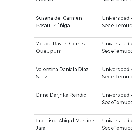
Susana del Carmen
Universidad
Basaul Zúñiga
Sede Temu
Yanara Rayen Gómez
Universidad
Queupumil
SedeTemuc
Valentina Daniela Díaz
Universidad
Sáez
Sede Temuc
Drina Darjnka Rendic
Universidad
SedeTemuc
Francisca Abigail Martínez
Universidad
Jara
SedeTemuc