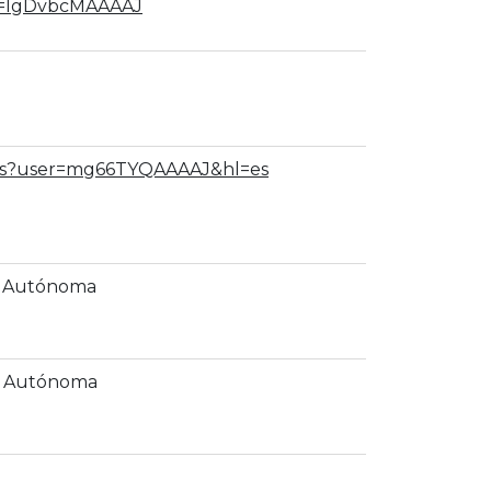
er=lgDvbcMAAAAJ
tions?user=mg66TYQAAAAJ&hl=es
. Autónoma
U. Autónoma