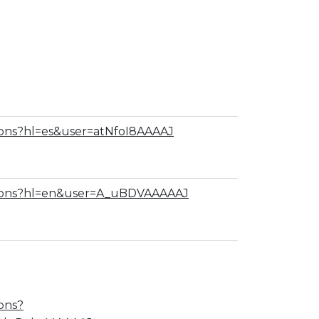
ations?hl=es&user=atNfoI8AAAAJ
tations?hl=en&user=A_uBDVAAAAAJ
ions?