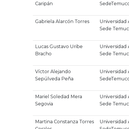
Caripán
SedeTemuc
Gabriela Alarcón Torres
Universidad
Sede Temu
Lucas Gustavo Uribe
Universidad
Bracho
Sede Temu
Víctor Alejando
Universidad
Sepúlveda Peña
SedeTemuc
Mariel Soledad Mera
Universidad
Segovia
Sede Temuc
Martina Constanza Torres
Universidad
Corales
SedeTemuc