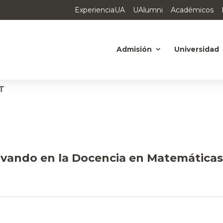
ExperienciaUA
UAlumni
Académicos
Admisión
Universidad
T
ovando en la Docencia en Matemáticas